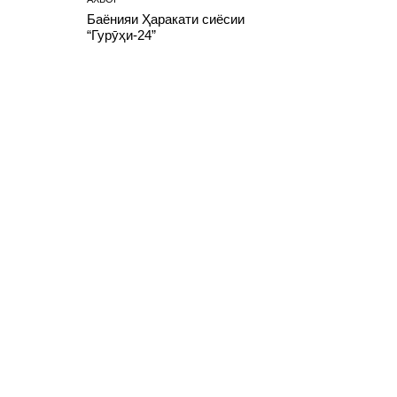
Баёнияи Ҳаракати сиёсии
“Гурӯҳи-24”