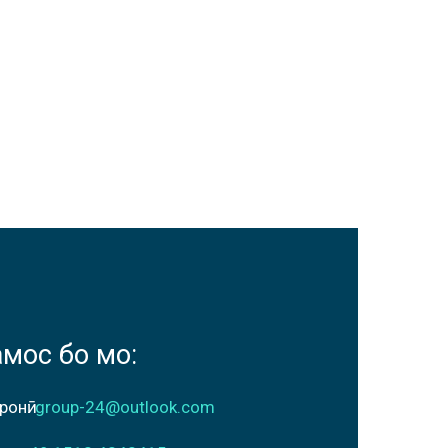
амос бо мо:
ронӣ:
group-24@outlook.com