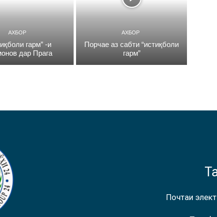
АХБОР
АХБОР
иқболи гарм” -и
Порчае аз сабти “истиқболи
онов дар Прага
гарм”
Т
Почтаи элект