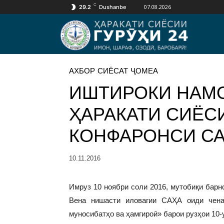
C
07.08.2026
29.2
Dushanbe
АХБОР
СИЁСАТ
ҶОМЕА
ИШТИРОКИ НАМ
ҲАРАКАТИ СИЁСИ
КОНФАРОНСИ СА
10.11.2016
Имруз 10 ноябри соли 2016, мутобиқи бар
Вена нишасти иловагии САҲА оиди чена
муносибатҳо ва ҳамгироӣ» барои рузҳои 10-у