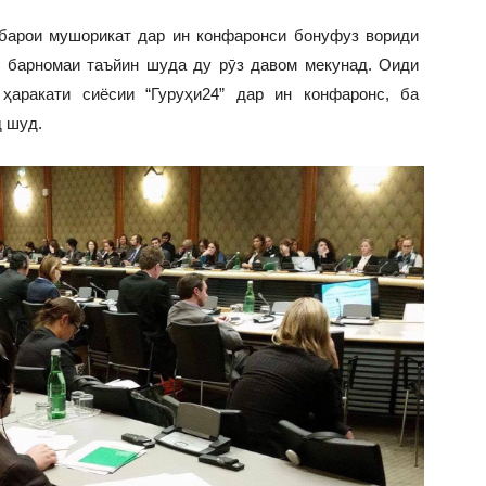
 барои мушорикат дар ин конфаронси бонуфуз вориди
и барномаи таъйин шуда ду рӯз давом мекунад. Оиди
ҳаракати сиёсии “Гуруҳи24” дар ин конфаронс, ба
д шуд.