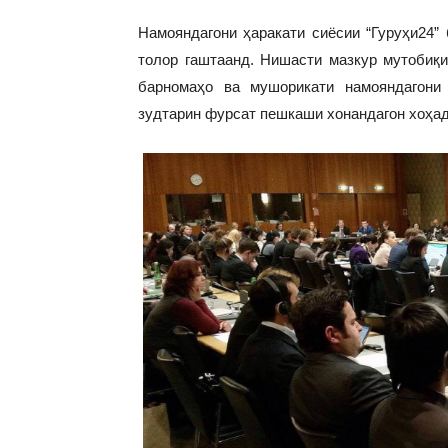
Намояндагони ҳаракати сиёсии “Гуруҳи24”
толор гаштаанд. Нишасти мазкур мутобиқ
барномаҳо ва мушорикати намояндагони 
зудтарин фурсат пешкаши хонандагон хоҳа