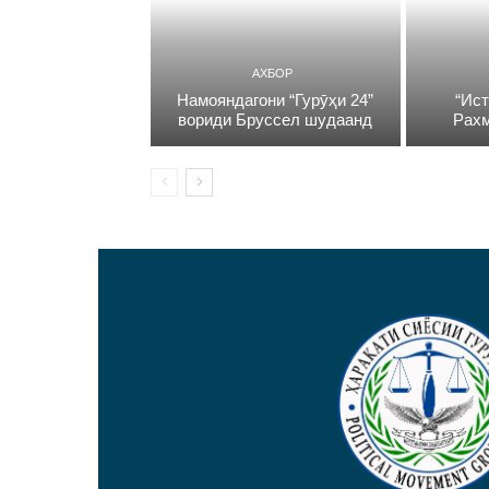
АХБОР
Намояндагони “Гурӯҳи 24”
“Ист
вориди Бруссел шудаанд
Рахм