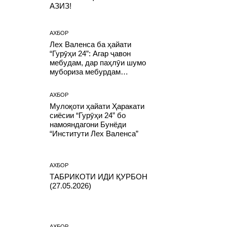
АЗИЗ!
АХБОР
Лех Валенса ба ҳайати
“Гурӯҳи 24”: Агар ҷавон
мебудам, дар паҳлӯи шумо
мубориза мебурдам…
АХБОР
Мулоқоти ҳайати Ҳаракати
сиёсии “Гурӯҳи 24” бо
намояндагони Бунёди
“Институти Лех Валенса”
АХБОР
ТАБРИКОТИ ИДИ ҚУРБОН
(27.05.2026)
АХБОР