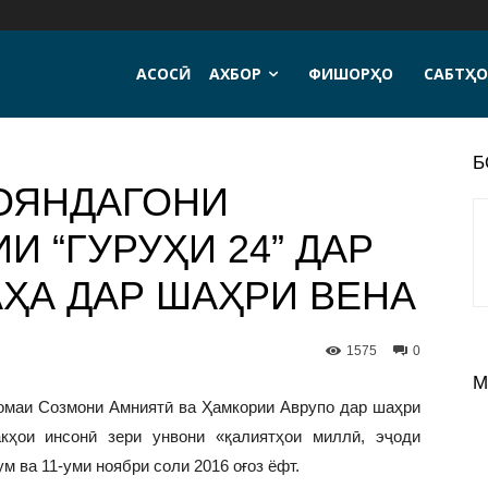
АСОСӢ
АХБОР
ФИШОРҲО
САБТҲО
Б
ОЯНДАГОНИ
И “ГУРУҲИ 24” ДАР
ҲА ДАР ШАҲРИ ВЕНА
1575
0
М
номаи Созмони Амниятӣ ва Ҳамкории Аврупо дар шаҳри
кҳои инсонӣ зери унвони «қалиятҳои миллӣ, эҷоди
м ва 11-уми ноябри соли 2016 оғоз ёфт.