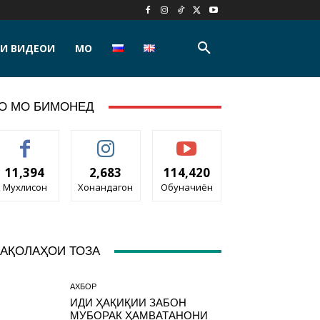
И ВИДЕОИ
МО
О МО БИМОНЕД
11,394
2,683
114,420
Мухлисон
Хонандагон
Обуначиён
АҚОЛАҲОИ ТОЗА
АХБОР
ИДИ ҲАҚИҚИИ ЗАБОН
МУБОРАК ҲАМВАТАНОНИ