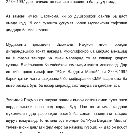
27.06.1997 дар Тоҷикистон вазъияти осоишта ба вуҷуд омад.
Аз замони имзои шартнома, ки бо душвориҳои сангин ба даст
омада буд 19 сол гузашта ҳукумат болои мухолифин тафтиши
ҷиддиро ба миён гузошт.
Мудирияти президент Эмомалӣ Раҳмон ягон чораҳои
дигарандеширо тоқат накарда мухолифонро ба маҳбас мекашад
ва ё фазои тангеро ба миён меоварад то аз кишвар ҳиҷрат
кунанд. Бисёриашон ба сабабҳои номаълум кушта мешаванд. Дар
ин қиёс ҷашн гирифтани “Рӯзи Ваҳдати Миллӣ”, ки 27.06.1997
барои қатъи ҷанги шаҳрвандӣ бо миёнаравии СММ шартнома ба
имзо расида буд, ба назар мерасад сохташуда ва қалбакӣ аст.
Эмомалӣ Раҳмон аз лаҳзаи аввали имзои созишномаи сулҳ паси
парда риъояи онро рад карда буд. Пас аз якнима кардани
мухолифин дар расонаҳои расмӣ ба азнав навиштани таърих
шурӯъ намуданд. То якчанд рӯз мондан ба “Рӯзи Ваҳдати Миллӣ”
телевизиони давлатӣ филмеро ба намоиш гузошт, ки дар он исбот