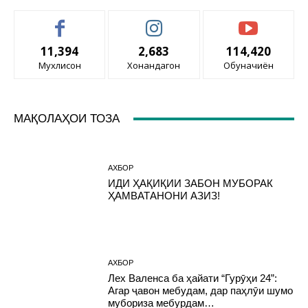
11,394
2,683
114,420
Мухлисон
Хонандагон
Обуначиён
МАҚОЛАҲОИ ТОЗА
АХБОР
ИДИ ҲАҚИҚИИ ЗАБОН МУБОРАК
ҲАМВАТАНОНИ АЗИЗ!
АХБОР
Лех Валенса ба ҳайати “Гурӯҳи 24”:
Агар ҷавон мебудам, дар паҳлӯи шумо
мубориза мебурдам…