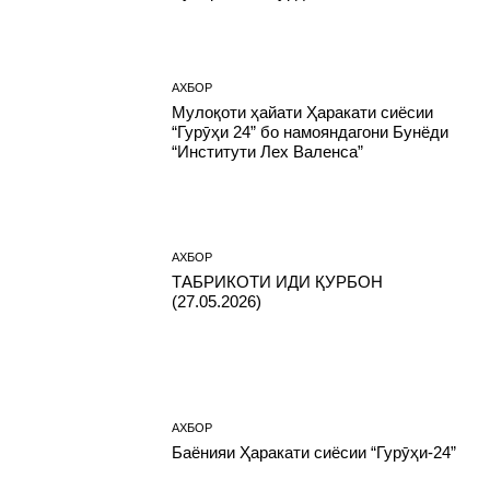
АХБОР
Мулоқоти ҳайати Ҳаракати сиёсии
“Гурӯҳи 24” бо намояндагони Бунёди
“Институти Лех Валенса”
АХБОР
ТАБРИКОТИ ИДИ ҚУРБОН
(27.05.2026)
АХБОР
Баёнияи Ҳаракати сиёсии “Гурӯҳи-24”