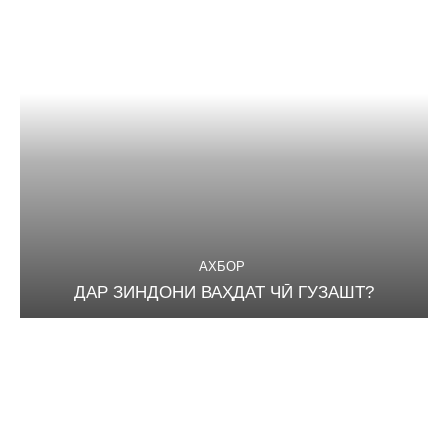
АХБОР
ДАР ЗИНДОНИ ВАҲДАТ ЧӢ ГУЗАШТ?