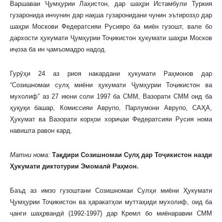
Варшаваи Ҷумҳурии Лаҳистон, дар шаҳри Истамбули Туркия
гузаронида инчунин дар нақша гузаронидани чунин эътирозҳо дар
шаҳри Москови Федератсияи Русияро ба миён гузошт, вале бо
дархости ҳукумати Ҷумҳурии Тоҷикистон ҳукумати шаҳри Москов
иҷоза ба ин ҷамъомадро надод.
Гурӯҳи 24 аз риоя накардани ҳукумати Раҳмонов дар
“Созишномаи сулҳ миёни ҳукумати Ҷумҳурии Тоҷикистон ва
мухолиф” аз 27 июни соли 1997 ба СММ, Вазорати СММ оид ба
ҳуқуқи башар, Комиссияи Аврупо, Парлумони Аврупо, САҲА,
Ҳукумат ва Вазорати корҳои хориҷаи Федератсияи Русия нома
навишта равон кард.
Матни нома:
Тақдири Созишномаи Сулҳ дар Тоҷикистон назди
Ҳукумати диктотурии Эмомалӣ Раҳмон.
Баъд аз имзо гузоштани Созишномаи Сулҳи миёни Ҳукумати
Ҷумҳурии Тоҷикистон ва ҳаракатҳои муттаҳиди мухолиф, оид ба
ҷанги шаҳрвандӣ (1992-1997) дар Кремл бо миёнаравии СММ