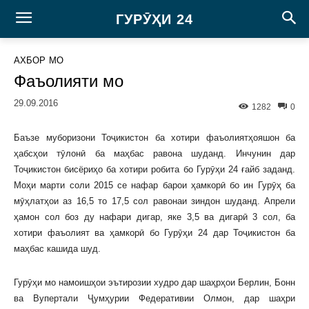
ГУРӮҲИ 24
АХБОР
МО
Фаъолияти мо
29.09.2016
1282
0
Баъзе муборизони Тоҷикистон ба хотири фаъолиятҳояшон ба
ҳабсҳои тӯлонӣ ба маҳбас равона шуданд. Инчунин дар
Тоҷикистон бисёриҳо ба хотири робита бо Гурӯҳи 24 ғайб заданд.
Моҳи марти соли 2015 се нафар барои ҳамкорӣ бо ин Гурӯҳ ба
мӯҳлатҳои аз 16,5 то 17,5 сол равонаи зиндон шуданд. Апрели
ҳамон сол боз ду нафари дигар, яке 3,5 ва дигарӣ 3 сол, ба
хотири фаъолият ва ҳамкорӣ бо Гурӯҳи 24 дар Тоҷикистон ба
маҳбас кашида шуд.
Гурӯҳи мо намоишҳои эътирозии худро дар шаҳрҳои Берлин, Бонн
ва Вупертали Ҷумҳурии Федеративии Олмон, дар шаҳри