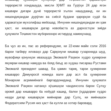
террористӣ хондашуда, мисли ҲНИТ ва Гурӯҳи 24 дар ягон
кишвари дигари дунё террористӣ эълон нашудаанд, ки ин
нишондиҳандаи дурӯғин ва сиёсӣ будани қарорҳои судӣ ба
ҳаракатҳои мухолифаш мебошад. Инчунин нишондиҳандаи ин ҳам
ҳаст, ки кишварҳои дигар новобаста аз дархостҳои зиёди
ҳукумати Тоҷикистон муборизонро истирдод намекунанд.
Ба ҷуз аз ин, пас аз референдуме, ки 22-юми майи соли 2016
барои тағйиру иловаҳо дар Сарқонуни кишвар гузаронида шуд,
мувофиқи қонунҳои ивазшуда Эмомалӣ Раҳмон худро ҳукмрони
якумраи кишвар намуда ва бояд баъд аз худаш писараш Рустами
Эмомалӣ президент шавад. Ба ҳамин тариқ, тарзи ҳукмронии
кишварро Демукросӣ номида вале дар асл ба ҳукмронии
Монархии асримиёнагӣ баргардониданд. Инчунин ҳукумати
Эмомалӣ Раҳмон натанҳо кӯшишҳои чандинсола барои Сулҳу
оромӣ дар кишварро ба нобудӣ кашид, балки ӯҳдадории худро
назди дигар кишварҳои миёнарав дар Сулҳ, ки миёнашон
Федератсияи Русия низ ҳаст ба кулли аз хотир баровард.