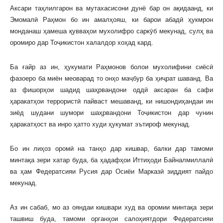
Аксари таҳлилгарон ва мутахасисони дунё бар он ақидаанд, ки
Эмомалӣ Раҳмон бо ин амалҳояш, ки барои абадӣ ҳукмрон
монданаш ҳамеша қувваҳои мухолифро саркӯб мекунад, сулҳ ва
оромиро дар Тоҷикистон халалдор хоҳад кард.
Ба ғайр аз ин, ҳукумати Раҳмонов болои мухолифини сиёсӣ
фазоеро ба миён меоварад то онҳо маҷбур ба ҳиҷрат шаванд. Ва
аз фишорҳои шадид шаҳрвандони оддӣ аксаран ба сафи
ҳаракатҳои террористӣ пайваст мешаванд, ки нишондиҳандаи ин
зиёд шудани шумори шаҳрвандони Тоҷикистон дар чунин
ҳаракатҳост ва инро ҳатто худи ҳукумат эътироф мекунад.
Бо ин лиҳоз оромӣ на танҳо дар кишвар, балки дар тамоми
минтақа зери хатар буда, ба ҳадафҳои Иттиҳоди Байналмиллалӣ
ва ҳам Федератсияи Русия дар Осиёи Марказӣ зиддият пайдо
мекунад.
Аз ин сабаб, мо аз ояндаи кишвари худ ва оромии минтақа зери
ташвиш буда, тамоми органҳои салоҳиятдори Федератсияи