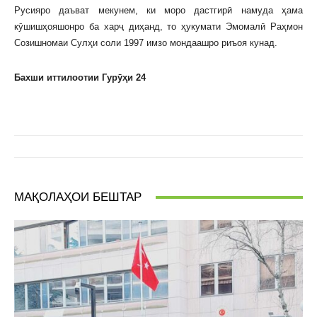
Русияро даъват мекунем, ки моро дастгирӣ намуда ҳама
кӯшишҳояшонро ба харҷ диҳанд, то ҳукумати Эмомалӣ Раҳмон
Созишномаи Сулҳи соли 1997 имзо мондаашро риъоя кунад.
Бахши иттилоотии Гурӯҳи 24
МАҚОЛАҲОИ БЕШТАР