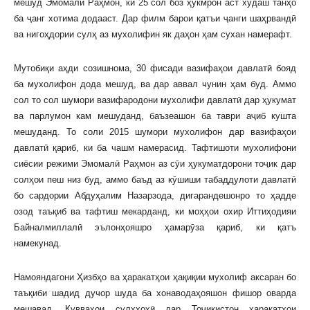
мешуд Эмомалӣ Раҳмон, ки 25 сол боз ҳукмрон аст худаш танҳо
ба ҷанг хотима додааст. Дар филм барои қатъи ҷанги шаҳрвандӣ
ва нигоҳдории сулҳ аз мухолифин як даҳон ҳам сухан намерафт.
Мутобиқи аҳди созишнома, 30 фисади вазифаҳои давлатӣ бояд
ба мухолифон дода мешуд, ва дар аввал чунин ҳам буд. Аммо
сол то сол шумори вазифародони мухолифи давлатӣ дар ҳукумат
ва парлумон кам мешуданд, баъзеашон ба таври аҷиб кушта
мешуданд. То соли 2015 шумори мухолифон дар вазифаҳои
давлатӣ қариб, ки ба чашм намерасид. Тафтишоти мухолифони
сиёсии режими Эмомалӣ Раҳмон аз сӯи ҳукуматдорони тоҷик дар
солҳои пеш низ буд, аммо баъд аз кӯшиши табаддулоти давлатӣ
бо сардории Абдуҳалим Назарзода, дигарандешонро то ҳадде
озод таъқиб ва тафтиш мекарданд, ки моҳҳои охир Иттиҳодияи
Байналмиллалӣ эълонҳояшро ҳамарӯза қариб, ки қатъ
намекунад.
Намояндагони Ҳизбҳо ва ҳаракатҳои ҳақиқии мухолиф аксаран бо
таъқиби шадид дучор шуда ба хонаводаҳояшон фишор оварда
мешавад. Қувваҳои сулҳхоҳӣ дар Тоҷикистон ҳаракатҳои