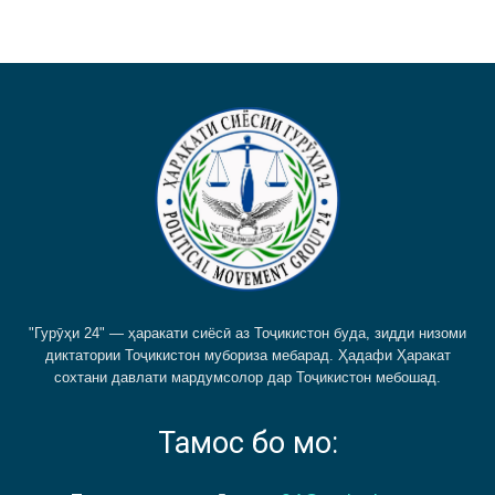
"Гурӯҳи 24" — ҳаракати сиёсӣ аз Тоҷикистон буда, зидди низоми
диктатории Тоҷикистон мубориза мебарад. Ҳадафи Ҳаракат
сохтани давлати мардумсолор дар Тоҷикистон мебошад.
Тамос бо мо: